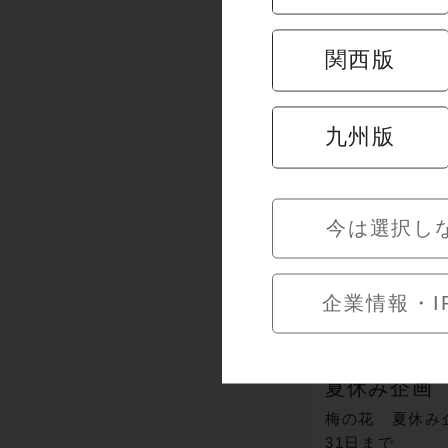
キャンペー
関西版
九州版
今は選択し
企業情報・I
夏休み企画
梅の花 夏休み
31日まで