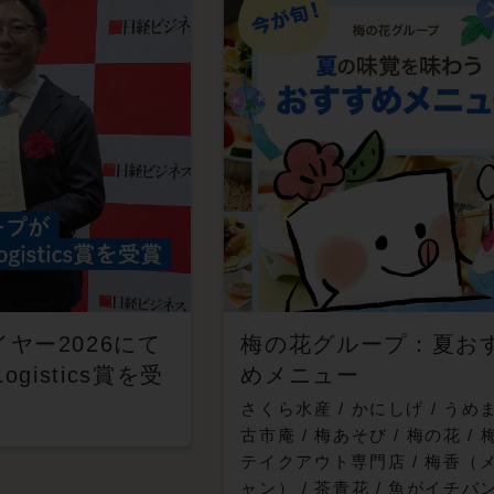
イヤー2026にて
梅の花グループ：夏お
 Logistics賞を受
めメニュー
さくら水産
/
かにしげ
/
うめ
古市庵
/
梅あそび
/
梅の花
/
テイクアウト専門店
/
梅香（
ャン）
/
茶青花
/
魚がイチバ