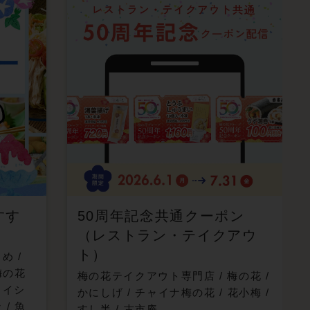
すす
50周年記念共通クーポン
（レストラン・テイクアウ
ト）
まめ
/
梅の花
梅の花テイクアウト専門店
/
梅の花
/
メイシ
かにしげ
/
チャイナ梅の花
/
花小梅
/
ン
/
魚
すし半
/
古市庵