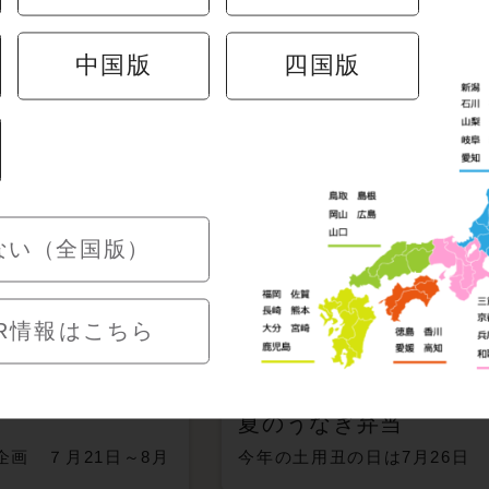
ン・特集
中国版
四国版
ない（全国版）
R情報はこちら
夏のうなぎ弁当
企画 ７月21日～8月
今年の土用丑の日は7月26日