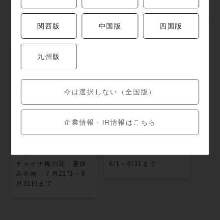
チャイナ梅の花
キャンペーン・特集
関西版
中国版
四国版
九州版
今は選択しない（全国版）
企業情報・IR情報はこちら
夏休み企画 (チャイ
チャイナ梅の花
ナ)
夏メニュー
チャイナ梅の花 夏休
6/1～8/31まで
み企画 ７月21日～8
月31日まで