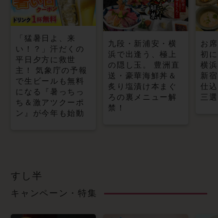
「猛暑日よ、来
九段・新浦安・横
お席
い！？」汗だくの
浜で出逢う、極上
初に
平日夕方に救世
の隠し玉。 豊洲直
横浜
主！ 気象庁の予報
送・豪華海鮮丼＆
新宿
で生ビールも無料
炙り塩漬け本まぐ
仕込
になる『暑っちっ
ろの裏メニュー解
三選
ち＆激アツクーポ
禁！
ン』が今年も始動
すし半
キャンペーン・特集