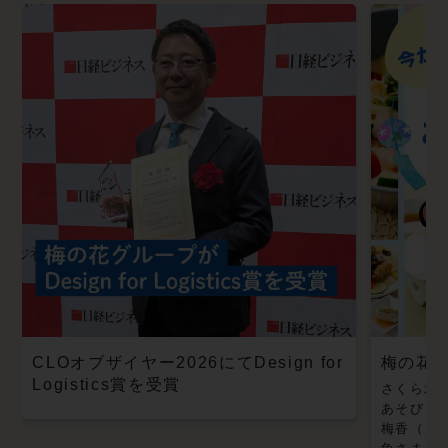
CLOオブザイヤー2026にてDesign for
梅の花
Logistics賞を受賞
さくら水
あそび
/
梅香（メ