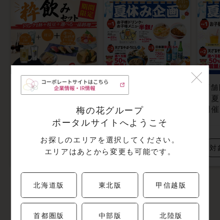
店舗限定
店舗限定
店舗
今日はちょっと、
🎐【すし半粋 玉造
🎐
粋に一杯。
店】夏休み限定企
開催
梅の花グループ
画 開催中！
ポータルサイトへようこそ
お探しのエリアを選択してください。
対象店舗はこちら
対
エリアはあとから変更も可能です。
対象店舗はこちら
北海道版
東北版
甲信越版
首都圏版
中部版
北陸版