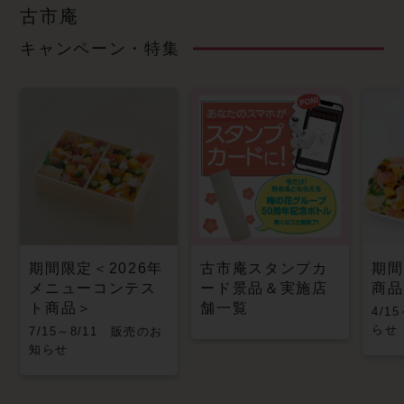
古市庵
キャンペーン・特集
期間限定＜2026年
古市庵スタンプカ
期間
メニューコンテス
ード景品＆実施店
商品
ト商品＞
舗一覧
4/1
らせ
7/15～8/11 販売のお
知らせ