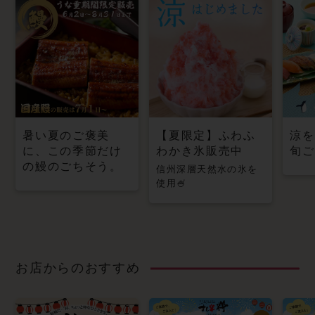
暑い夏のご褒美
【夏限定】ふわふ
涼を
に、この季節だけ
わかき氷販売中
旬ご
の鰻のごちそう。
信州深層天然水の氷を
使用🍧
お店からのおすすめ