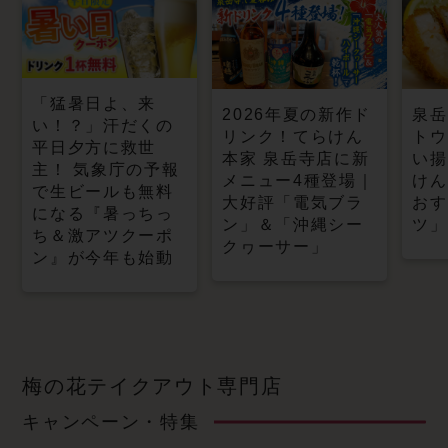
「猛暑日よ、来
2026年夏の新作ド
泉岳
い！？」汗だくの
リンク！てらけん
トウ
平日夕方に救世
本家 泉岳寺店に新
い揚
主！ 気象庁の予報
メニュー4種登場｜
けん
で生ビールも無料
大好評「電気ブラ
おす
になる『暑っちっ
ン」＆「沖縄シー
ツ」
ち＆激アツクーポ
クヮーサー」
ン』が今年も始動
梅の花テイクアウト専門店
キャンペーン・特集