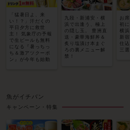
「猛暑日よ、来
九段・新浦安・横
お席
い！？」汗だくの
浜で出逢う、極上
初に
平日夕方に救世
の隠し玉。 豊洲直
横浜
主！ 気象庁の予報
送・豪華海鮮丼＆
新宿
で生ビールも無料
炙り塩漬け本まぐ
仕込
になる『暑っちっ
ろの裏メニュー解
三選
ち＆激アツクーポ
禁！
ン』が今年も始動
魚がイチバン
キャンペーン・特集