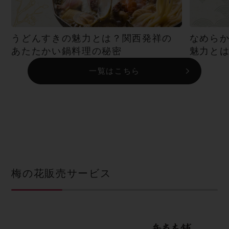
うどんすきの魅力とは？関西発祥の
なめら
あたたかい鍋料理の秘密
魅力と
一覧はこちら
梅の花販売サービス