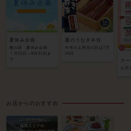
夏休み企画
夏のうなぎ弁当
梅の花 夏休み企画
今年の土用丑の日は7月
７月21日～8月31日ま
26日
で
クー
公式
お店からのおすすめ