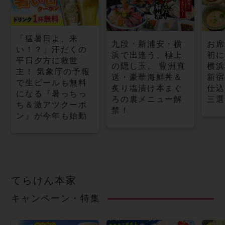
「猛暑日よ、来
九段・新浦安・横
お席
い！？」汗だくの
浜で出逢う、極上
初に
平日夕方に救世
の隠し玉。 豊洲直
横浜
主！ 気象庁の予報
送・豪華海鮮丼＆
新宿
で生ビールも無料
炙り塩漬け本まぐ
仕込
になる『暑っちっ
ろの裏メニュー解
三選
ち＆激アツクーポ
禁！
ン』が今年も始動
てらけん本家
キャンペーン・特集