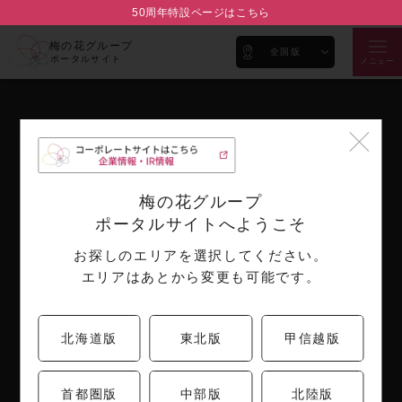
50周年特設ページはこちら
梅の花グループ
全国版
ポータルサイト
メニュー
梅の花ブランド
企業情報
ブランド紹介
代表メッセージ
梅の花グループ
会社概要
ポータルサイトへようこそ
沿革
お探しのエリアを選択してください。
取り組み
エリアはあとから変更も可能です。
IR情報
お知らせ
採用情報
決算短信
北海道版
東北版
甲信越版
月次売上情報
公告
首都圏版
中部版
北陸版