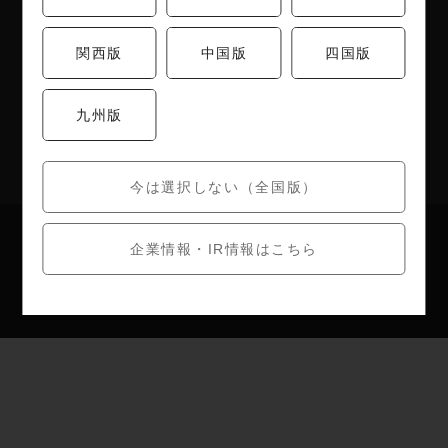
株主優待制度
関西版
中国版
四国版
店舗検索
九州版
うめのあぷり
今は選択しない（全国版）
お問い合わせ
個人情報保護方針
企業情報・IR情報はこちら
Copyright (c) umenohana All Right Reserved