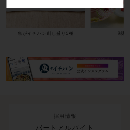
魚がイチバン刺し盛り5種
潮騒
採用情報
パートアルバイト