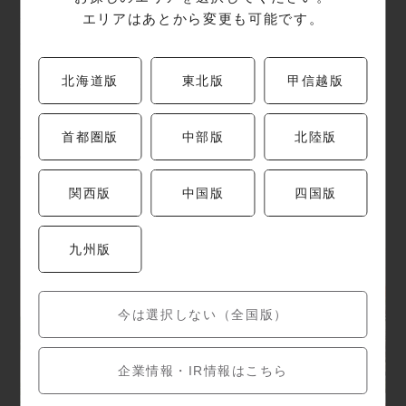
エリアはあとから変更も可能です。
季節ごとの食材をふんだんに使ったお料理は、
宴会やお食事の場を華やかに彩ります。
ランチには、定食ならではのバランスの取れたお
北海道版
東北版
甲信越版
得なメニューも人気です。
新鮮さと美味しさにこだわった
「魚がイチバン」
首都圏版
中部版
北陸版
の味を、ぜひご堪能ください。
関西版
中国版
四国版
九州版
今は選択しない（全国版）
企業情報・IR情報はこちら