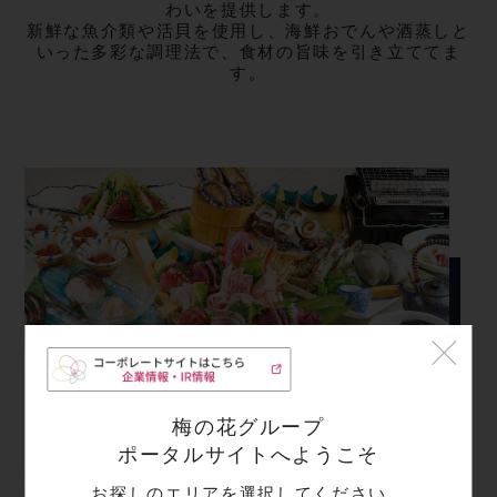
わいを提供します。
新鮮な魚介類や活貝を使用し、海鮮おでんや酒蒸しと
いった
多彩な調理法で、食材の旨味を引き立ててま
す。
梅の花グループ
「魚がイチバン」では、厳選した“市場直送”の新
ポータルサイトへようこそ
鮮な魚介を中心に、
旬の味覚を活かした料理をご
提供しています。
お探しのエリアを選択してください。