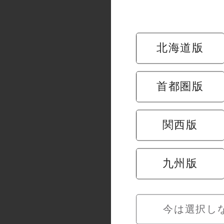
「魚さま」は、
北海道版
「魚をとことん
豊洲市場から仕
お刺身や焼き物
首都圏版
魚料理の多彩な
落ち着いた和の
関西版
ご宴会や接待な
旬の味覚と丁寧
九州版
今は選択し