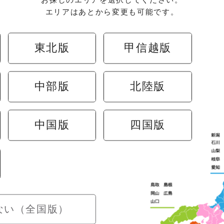
エリアはあとから変更も可能です。
さくら水産のこだわりを結び込んだ
東北版
甲信越版
楽しむ」ための特別な空間です。
入れた、旬の魚介を使った料理を引き出す職人の技でご
、煮付けはもちろん、創作料理まで、
中部版
北陸版
美味しさをご堪能いただけます。
空間は、普段使いはもちろん、
中国版
四国版
どの幅広いシーンに対応。
なおもてなしで、心に残るひとときをお届けします。
ない（全国版）