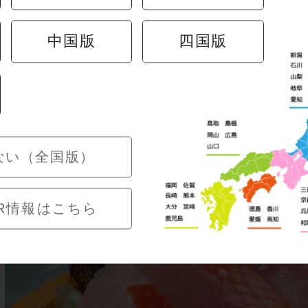
に凝縮された上質な脂を最大限に楽しんでいただくため、
しました。
中国版
四国版
の恵みを味わう「“いま旬！”メニュー」ライ ン 
ない（全国版）
R情報はこちら