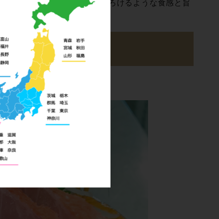
職人が皮目を香ばしく炙り、とろけるような食感と旨
ナ ッ プ