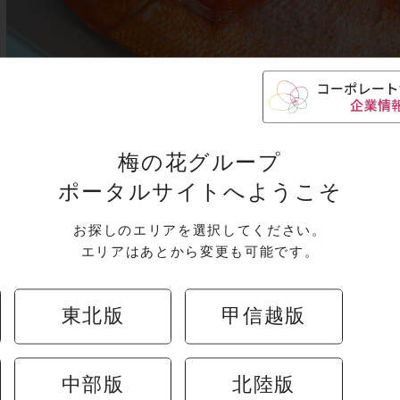
を彩るにふさわしい、鮮やかな赤色が特徴の「金目鯛」。
梅の花グループ
ポータルサイトへようこそ
、沿岸の岩礁域に定着し、豊富な餌を食べて育ったものは
ています。
お探しのエリアを選択してください。
エリアはあとから変更も可能です。
ーがこだわり抜いたのは「釣り物」であることです。
東北版
甲信越版
尽にする漁とは異なり、一本釣りされた金目鯛は魚体への
と鮮度が圧倒的に違います 。
中部版
北陸版