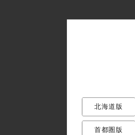
新春の祝膳
その中でも
別格とされ
今回バイヤ
北海道版
網で一網打
身の締まり
首都圏版