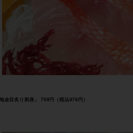
金目炙り刺身」 799円（税込8 7 8 円 ）