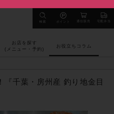
宅配弁当
通信販売
検索
ポイント
お店を探す
お役立ちコラム
(メニュー・
予約)
！『千葉・房州産 釣り地金目