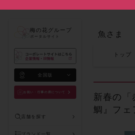
梅の花グループ
魚さま
ポータルサイト
トップ
全国版
お祝い・行事の席について
新春の「
鯛』フェア
店舗を探す
ブランド一覧