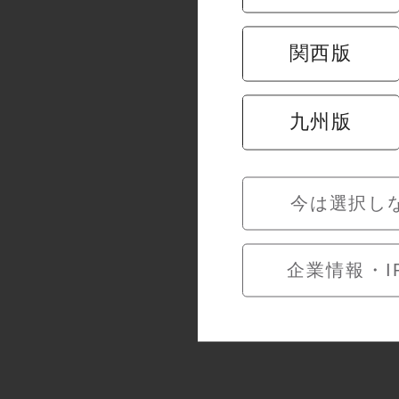
皮と身の間
味を引き出
関西版
房州
九州版
今は選択し
企業情報・I