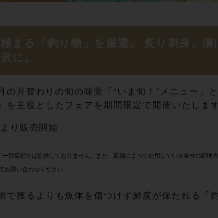
度極まる「釣り物」を厳選。 炙り刺身、漬
 沢 に 。
年1月の月替わりの旬の味覚「“いま旬！”メニュー
」を主役としたフェアを期間限定で開催いたしま
木)より販売開始
、一部店舗では提供しておりません。また、店舗によって使用している食材の調理
でお問い合わせください
網で獲るよりも魚体を傷つけず鮮度が保たれる「