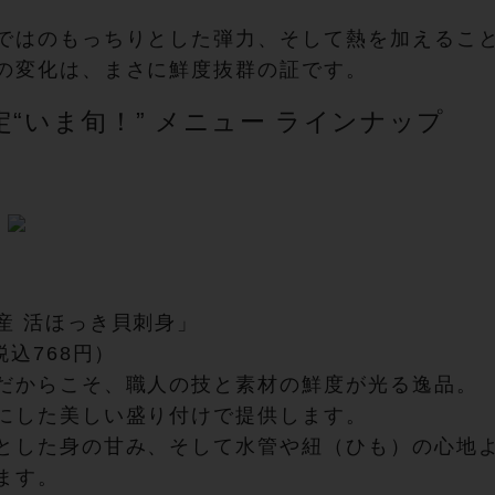
ではのもっちりとした弾力、そして熱を加えるこ
の変化は、まさに鮮度抜群の証です。
定“いま旬！” メニュー ラインナップ
産 活ほっき貝刺身」
税込768円）
だからこそ、職人の技と素材の鮮度が光る逸品。
にした美しい盛り付けで提供します。
とした身の甘み、そして水管や紐（ひも）の心地
ます。