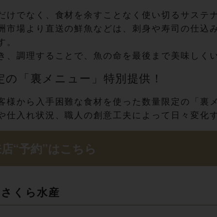
だけでなく、食材を余すことなく使い切るサステ
洲市場より直送の鮮魚などは、刺身や寿司の仕込
す。
き、調理することで、魚の命を最後まで美味しく
定の「裏メニュー」特別提供！
客様から入手困難な食材を使った数量限定の「裏
や仕入れ状況、職人の創意工夫によって日々変化
店“予約” は こ ち ら
さ く ら 水 産