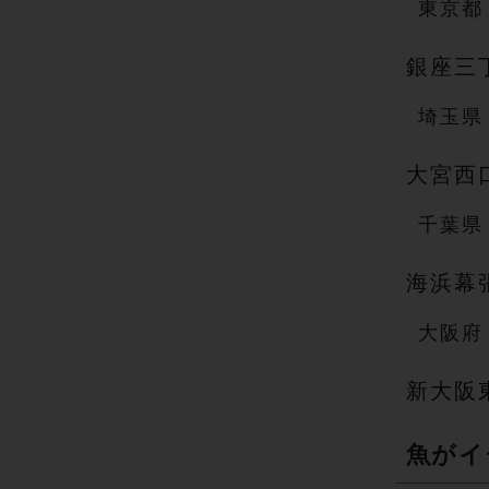
東 京 都
銀座三
埼 玉 県
大宮西
千 葉 県
海浜幕
大 阪 府
新大阪
魚が イ 