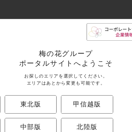
物！活ほっき貝フライ」
梅の花グループ
税込768円）
ポータルサイトへようこそ
幌で愛される食べ方を再現。
の高温でわずか1分、中心部にレア感を残して揚げ
お探しのエリアを選択してください。
した衣の中から溢れ出す、濃厚な貝のジュースを
エリアはあとから変更も可能です。
東北版
甲信越版
中部版
北陸版