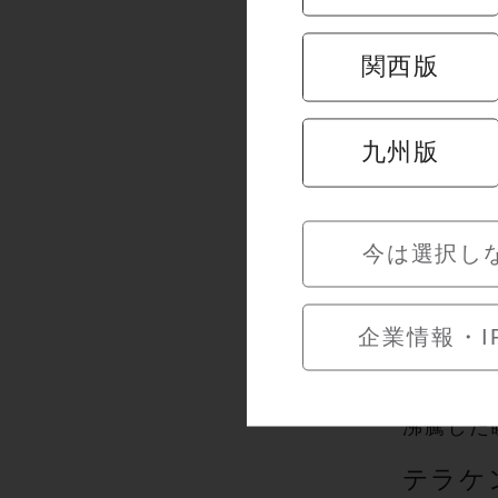
「活ほっ
699円（
関西版
クリーミ
貝殻を器
九州版
今は選択し
「活ほっ
699円（
企業情報・I
卓上のコ
芳醇なバ
沸騰した
テラケ