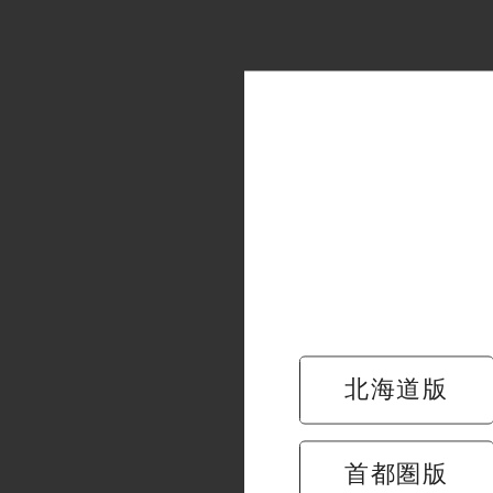
「札幌名
699円（
地元・札
180度
サクッと
北海道版
首都圏版