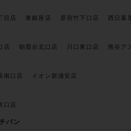
丁目店
東銀座店
原宿竹下口店
西日暮
口店
朝霞台北口店
川口東口店
熊谷ア
張南口店
イオン新浦安店
東口店
チ バ ン