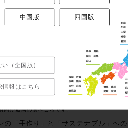
き貝 チーズグラタン」
税込768円）
中国版
四国版
ーなホワイトソースとたっぷりのチーズが、ほっ
にした見た目も華やかで、冬にぴったりの心温ま
ない（全国版）
き貝 焦がしバター醤油焼き」
税込768円）
R情報はこちら
ンロで火にかけ、お客様の目の前で仕上げます。
ターの香りと特製醤油の香ばしさが、ほっき貝の
瞬間が最高の食べごろです。
ンの「手作り」と「サステナブル」への