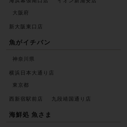
海浜幕張南口店
イオン新浦安店
大 阪 府
新大阪東口店
魚が イ チ バ ン
神 奈 川 県
横浜日本大通り店
東 京 都
西新宿駅前店
九段靖国通り店
海鮮処 魚 さ ま