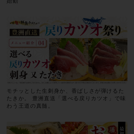
始動
モチッとした生刺身か、香ばしさが弾けるた
たきか。 豊洲直送「選べる戻りカツオ」で味
わう王道の真髄。