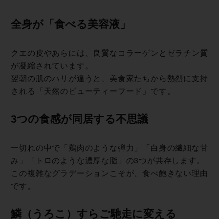
全身が「食べる 美 容 液 」
クエの皮やあらには、良質なコラーゲンとゼラチン質
が凝縮されています。
翌朝の肌のハリが違うと、美食家たちから熱烈に支持
される「天然のビューティーフード」です。
3つの食感が同居す る 不 思 議
一切れの中で「鶏肉のような弾力」「白身の繊細な甘
み」「トロのような濃厚な脂」の3つが共存します。
この複雑なグラデーションこそが、食べ飽きない理由
です。
鱗（うろこ）すらご馳走 に 変 え る