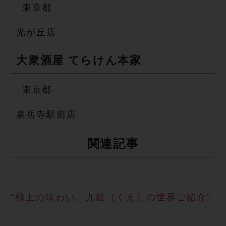
東 京 都
光が丘店
大衆酒屋 てら け ん 本 家
東 京 都
泉岳寺駅前店
関 連 記 事
“極上の味わい、九絵（くえ）の世界 ご 紹 介 ”