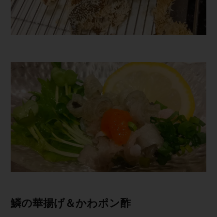
鱗の華揚げ＆か わ ポ ン 酢