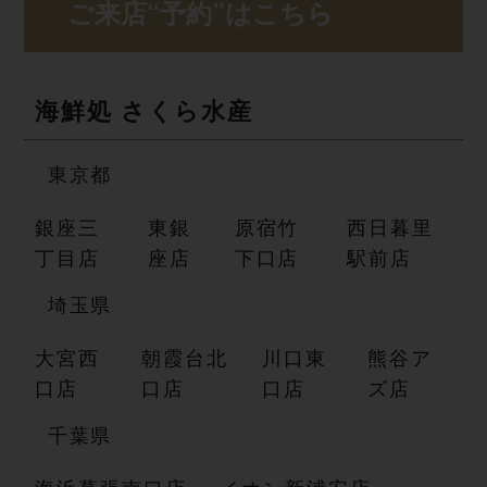
ご来店“予約” は こ ち ら
海鮮処 さ く ら 水 産
東 京 都
銀座三
東銀
原宿竹
西日暮里
丁目店
座店
下口店
駅前店
埼 玉 県
大宮西
朝霞台北
川口東
熊谷ア
口店
口店
口店
ズ店
千 葉 県