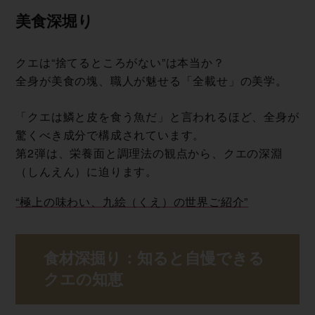
美 食 深 堀 り
クエは“捨てるところがない”は本当か？
全身が美食の塊、職人が魅せる「全載せ」の美学。
「クエは鱗と皮を食う魚だ」と言われるほど、全身が
驚くべき成分で構成されています。
第2弾は、栄養面と調理法の観点から、クエの深淵
（しんえん）に迫ります。
“極上の味わい、九絵（くえ）の世界 ご 紹 介 ”
食材深掘り：知ると自慢できる
ク エ の 知 恵