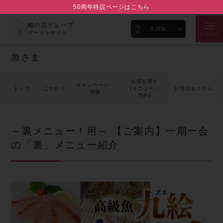
50周年特設ページはこちら
梅の花グループ
全国版
ポータルサイト
メニュー
魚さま
お店を探す
キャンペーン・
トップ
こだわり
(メニュー・
お役立ちコラム
特集
予約)
～裏メニュー！用～ 【ご案内】一期一会
の「裏」メニュー紹介