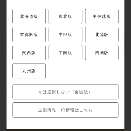
一匹からわずかしか取れないエンガワ。
そのコリコリとした食感と脂の甘みは、まさに一期一
北海道版
東北版
甲信越版
会の贅沢。
首都圏版
中部版
北陸版
今夜の地酒レ コ メ ン ド
関西版
中国版
四国版
九州版
田酒 特別純米 （ 青 森 ）
米の旨味がしっかりとした「田酒」は、クエの濃厚な
今は選択しない（全国版）
コラーゲンや脂とがっちり四つに組み合います。
お互いのポテンシャルを高め合う、横綱級のペアリン
企業情報・IR情報はこちら
グ。