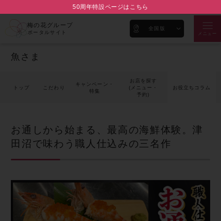
50周年特設ページはこちら
梅の花グループ
全国版
ポータルサイト
メニュー
魚さま
お店を探す
キャンペーン・
トップ
こだわり
(メニュー・
お役立ちコラム
特集
予約)
お通しから始まる、最高の海鮮体験。津
田沼で味わう職人仕込みの三名作