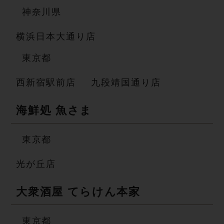
神 奈 川 県
横浜日本大通り店
東 京 都
西新宿駅前店
九段靖国通り店
海鮮処 魚 さ ま
東 京 都
光が丘店
大衆酒屋 てら け ん 本 家
東 京 都