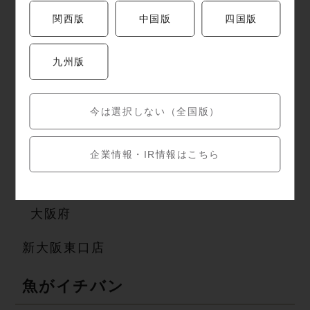
銀座三
東銀
原宿竹
西日暮里
関西版
中国版
四国版
丁目店
座店
下口店
駅前店
九州版
埼 玉 県
大宮西
朝霞台北
川口東
熊谷ア
今は選択しない（全国版）
口店
口店
口店
ズ店
千 葉 県
企業情報・IR情報はこちら
海浜幕張南口店
イオン新浦安店
大 阪 府
新大阪東口店
魚が イ チ バ ン