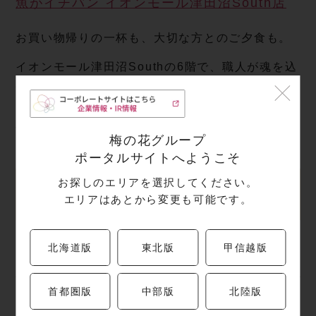
魚がイチバン イオンモール津田沼South店
お買い物帰りの一杯も、大切な方とのご夕食も。
イオンモール津田沼Southの6階で、職人が魂を込
めて仕立てるお通しと共に、皆様のご来店を心よ
りお待ちしております。
市場直行の鮮度を、まずはこの一皿からお確かめ
梅の花グループ
ください。
ポータルサイトへようこそ
お探しのエリアを選択してください。
ご来店“予約” は こ ち ら
エリアはあとから変更も可能です。
北海道版
東北版
甲信越版
海鮮処 さ く ら 水 産
首都圏版
中部版
北陸版
東 京 都