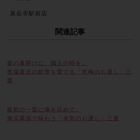
泉岳寺駅前店
関 連 記 事
宴の幕開けに、職人の粋を。
市場直送の鮮度を愛でる「究極のお通し」三
選
最初の一皿に魂を込めて。
海浜幕張で味わう「本気のお通し」三選