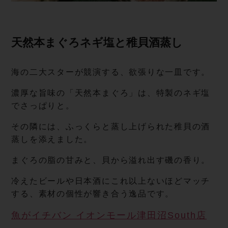
天然本まぐろネギ塩と稚 貝 酒 蒸 し
海の二大スターが競演する、欲張りな一皿です。
濃厚な旨味の「天然本まぐろ」は、特製のネギ塩
でさっぱりと。
その隣には、ふっくらと蒸し上げられた稚貝の酒
蒸しを添えました。
まぐろの脂の甘みと、貝から溢れ出す磯の香り。
冷えたビールや日本酒にこれ以上ないほどマッチ
する、素材の個性が響き合う逸品です。
魚がイチバン イオンモール津田沼South店