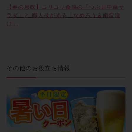
【春の息吹】コリコリ食感の「つぶ貝中華サ
ラダ」と 職人技が光る「なめろう＆南蛮漬
け」
その他のお役立ち情報