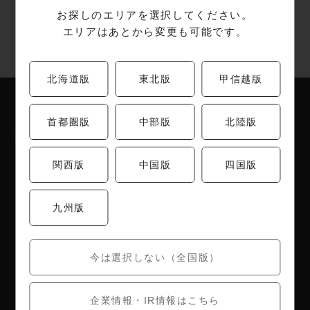
お探しのエリアを選択してください。
エリアはあとから変更も可能です。
北海道版
東北版
甲信越版
首都圏版
中部版
北陸版
梅の花ブランド
企業情報
ブランド紹介
代表メッセージ
関西版
中国版
四国版
会社概要
沿革
九州版
取り組み
IR情報
お知らせ
今は選択しない（全国版）
採用情報
決算短信
月次売上情報
企業情報・IR情報はこちら