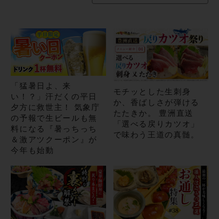
「猛暑日よ、来
モチッとした生刺身
い！？」汗だくの平日
か、香ばしさが弾ける
夕方に救世主！ 気象庁
たたきか。 豊洲直送
の予報で生ビールも無
「選べる戻りカツオ」
料になる『暑っちっち
で味わう王道の真髄。
＆激アツクーポン』が
今年も始動