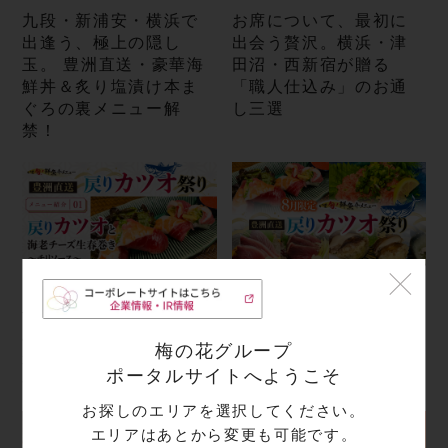
九段・新浦安・横浜で
お席について、最初に
出逢う、極上の隠し
出会う贅沢。横浜・津
玉。 豊洲直送・豪華海
田沼・西新宿が贈る
鮮丼＆炙り塩漬け本ま
「職人仕込み」のお通
ぐろの裏メニュー解
し三選
禁！
カツオ×海老×チーズが
【8月限定】ねっとり濃
奇跡の融合！ 濃厚な旨
厚な極上の脂！豊洲直
みをチリソースで爽や
送「戻りカツオ祭り」
梅の花グループ
かに楽しむ「創作生春
全4品がスタート！
ポータルサイトへようこそ
巻き」。
お探しのエリアを選択してください。
エリアはあとから変更も可能です。