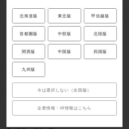
北海道版
東北版
甲信越版
最初の一口で心が解け
横浜・新浦安で今夜ひ
る。九段・熊谷・朝霞
らく、特別な味覚。 豊
首都圏版
中部版
北陸版
台の個性が光る「職人
洲市場直送・肉厚ぶり
仕込み」のお通し三選
の照り焼き＆じゃが酒
関西版
中国版
四国版
盗バターの限定裏メニ
ュー
九州版
今は選択しない（全国版）
【プレスリリース】ね
企業情報・IR情報はこちら
っとり濃厚な極上の
脂！8月限定「豊洲直送
戻りカツオ祭り」を全