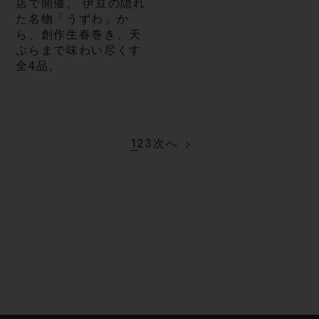
店で開催。 伊豆の隠れ
た名物「うずわ」か
ら、創作生春巻き、天
ぷらまで味わい尽くす
全4品。
1
2
3
次へ