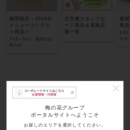
期間限定＜2026年
古市庵スタンプカ
期間
メニューコンテス
ード景品＆実施店
商品
ト商品＞
舗一覧
4/1
らせ
7/15～8/11 販売のお
知らせ
店舗情報
梅の花グループ
ポータルサイトへようこそ
住所
お探しのエリアを選択してください。