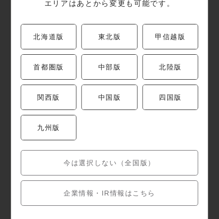
〒980-0021
エリアはあとから変更も可能です。
宮城県
仙台市青葉区中央一丁目1番1号
エスパル仙台東館2F
北海道版
東北版
甲信越版
電話番号
首都圏版
中部版
北陸版
022-353-6652
関西版
中国版
四国版
営業時間
施設に準ずる
九州版
定休日
今は選択しない（全国版）
施設に準ずる
企業情報・IR情報はこちら
駐車場
施設・近隣の駐車場をご利用ください。