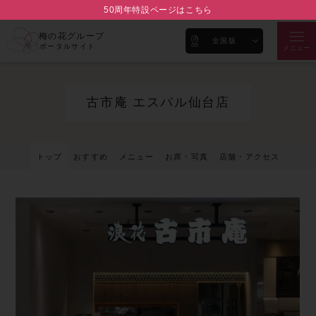
50周年特設ページはこちら
梅の花グループ
全国版
ポータルサイト
メニュー
古市庵 エスパル仙台店
トップ
おすすめ
メニュー
お席・写真
店舗・アクセス