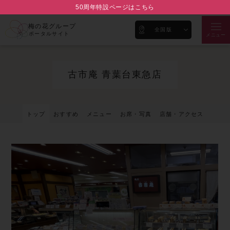
50周年特設ページはこちら
梅の花グループ
全国版
ポータルサイト
メニュー
古市庵 青葉台東急店
トップ
おすすめ
メニュー
お席・写真
店舗・アクセス