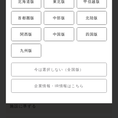
北海道版
東北版
甲信越版
045-985-8215
首都圏版
中部版
北陸版
営業時間
施設に準ずる
関西版
中国版
四国版
定休日
九州版
施設に準ずる
今は選択しない（全国版）
駐車場
施設・近隣の駐車場をご利用ください。
企業情報・IR情報はこちら
お支払い方法
施設に準ずる