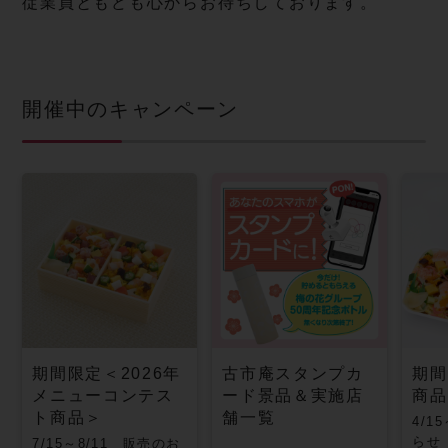
従業員ともども心からお待ちしております。
開催中のキャンペーン
期間限定＜2026年
古市庵スタンプカ
期間
メニューコンテス
ード景品＆実施店
商品
ト商品＞
舗一覧
4/1
らせ
7/15～8/11 販売のお