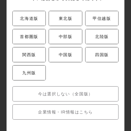
福岡県
北九州市小倉北区船場町1-1
井筒屋本店B1F
北海道版
東北版
甲信越版
電話番号
093-522-2079
首都圏版
中部版
北陸版
関西版
中国版
四国版
営業時間
施設店に準ずる
九州版
定休日
施設店に準ずる
今は選択しない（全国版）
企業情報・IR情報はこちら
駐車場
施設・近隣の駐車場をご利用ください。