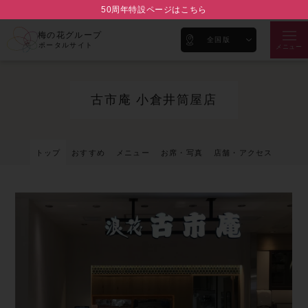
50周年特設ページはこちら
梅の花グループ
全国版
ポータルサイト
メニュー
古市庵 小倉井筒屋店
トップ
おすすめ
メニュー
お席・写真
店舗・アクセス