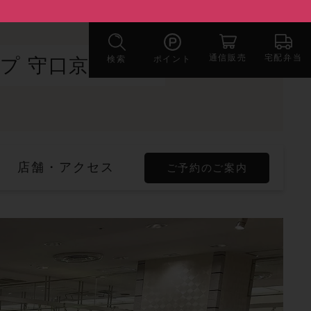
宅配弁当
通信販売
検索
ポイント
プ 守口京阪店
店舗・アクセス
ご予約のご案内