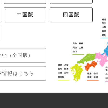
中国版
四国版
夏商品＞
敬老の日商品2026年
 販売のお知らせ
ご予約受付中
ない（全国版）
R情報はこちら