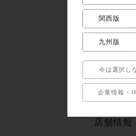
関西版
九州版
期間限定＜
5/13～8/25
今は選択し
企業情報・I
店舗情報