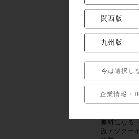
関西版
開催中の
九州版
今は選択し
企業情報・I
「猛暑日よ
だくの平日
気象庁の予
無料になる
激アツクー