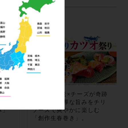
出会
カツオ×海老×チーズが奇跡
・西
の融合！濃厚な旨みをチリ
み」
ソースで爽やかに楽しむ
「創作生春巻き」。