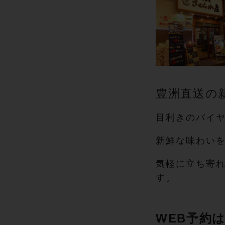
豊洲直送の
目利きのバイ
新鮮な味わい
気軽に立ち寄
す。
WEB予約