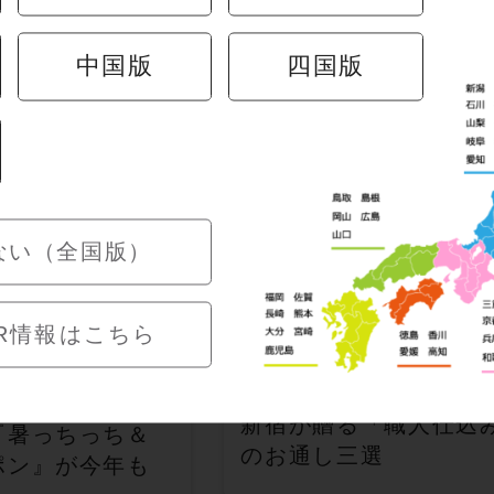
中国版
四国版
キャンペーン
ない（全国版）
R情報はこちら
、来い！？」汗
お席について、最初に
夕方に救世主！
う贅沢。横浜・津田沼
報で生ビールも
新宿が贈る「職人仕込
『暑っちっち＆
のお通し三選
ポン』が今年も