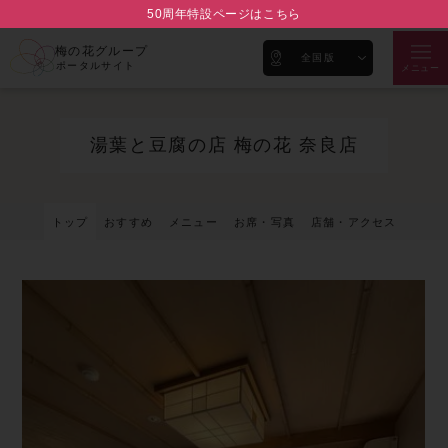
50周年特設ページはこちら
梅の花グループ
全国版
ポータルサイト
メニュー
湯葉と豆腐の店 梅の花 奈良店
トップ
おすすめ
メニュー
お席・写真
店舗・アクセス