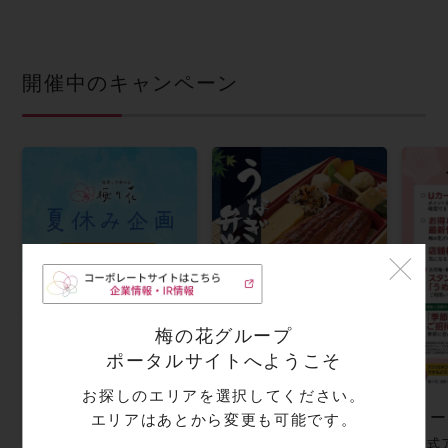
開催中のキャンペーン
梅の花グループ
夏休み企画
夏のうなぎ弁当
ポータルサイトへようこそ
梅の花 夏休み企画
今年の土用丑の日は7月
７月21日～8月31日ま
26日
お探しのエリアを選択してください。
で
クー
エリアはあとから変更も可能です。
公式