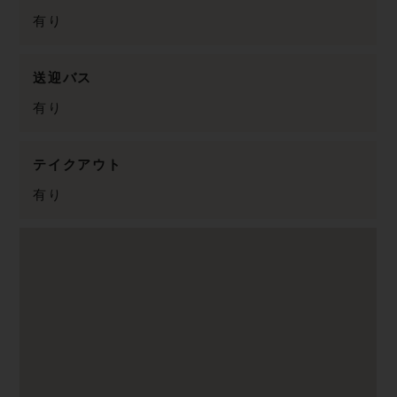
有り
送迎バス
有り
テイクアウト
有り