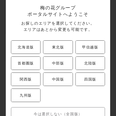
梅の花グループ
ポータルサイトへようこそ
お探しのエリアを選択してください。
エリアはあとから変更も可能です。
【梅の花】福岡の
【梅の花】夏の特
はじめてばこへ参
別懐石とランチ
北海道版
東北版
甲信越版
加決定
首都圏版
中部版
北陸版
関西版
中国版
四国版
店舗情報
九州版
今は選択しない（全国版）