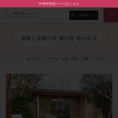
50周年特設ページはこちら
梅の花グループ
全国版
ポータルサイト
メニュー
湯葉と豆腐の店 梅の花 西の丘店
トップ
おすすめ
メニュー
お席・写真
店舗・アクセス