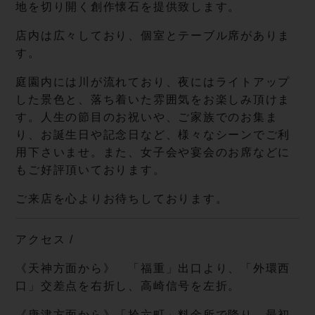
地を切り開く創作懐石を提供致します。
店内は広々しており、個室とテーブル席がありま
す。
庭園内には川が流れており、夜にはライトアップ
した景色と、落ち着いた雰囲気をお楽しみ頂けま
す。人生の節目のお祝いや、ご家族でのお集ま
り、お誕生日や記念日など、様々なシーンでご利
用下さいませ。また、女子会や宴会のお席などに
もご好評頂いております。
ご来店を心よりお待ちしております。
アクセス /
《天神方面から》 「福重」出口より、「外環西
口」交差点を右折し、高崎信号を左折。
《唐津方面から》「拾六町」料金所で降り、最初