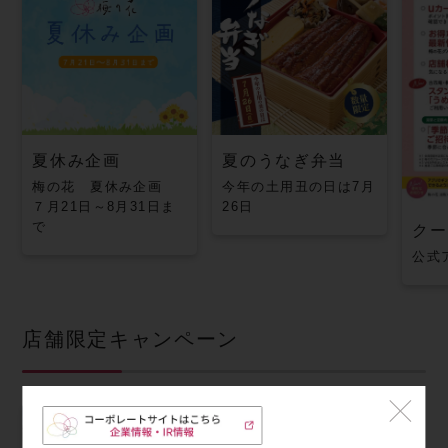
夏休み企画
夏のうなぎ弁当
梅の花 夏休み企画
今年の土用丑の日は7月
７月21日～8月31日ま
26日
で
クー
公式
店舗限定キャンペーン