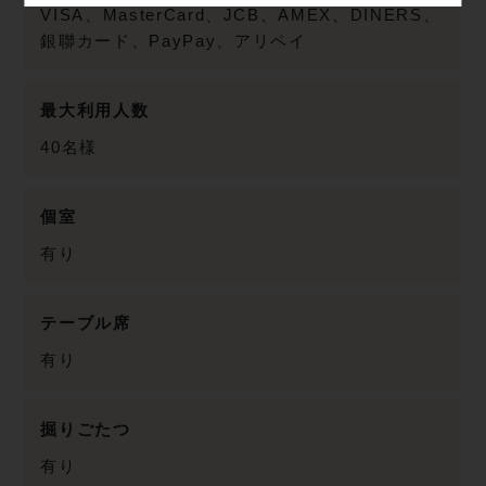
VISA、MasterCard、JCB、AMEX、DINERS、
銀聯カード、PayPay、アリペイ
最大利用人数
40名様
個室
有り
テーブル席
有り
掘りごたつ
有り