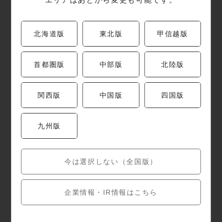
営業時間
【平日】
北海道版
東北版
甲信越版
昼 11:00～15:30(L.O.14:30)
夜 17:00～21:30(L.O.20:30)
【土日祝】
首都圏版
中部版
北陸版
昼 11:00～16:00(L.O.15:00)
夜 17:00～22:00(L.O.21:00)
関西版
中国版
四国版
定休日
九州版
年末年始
今は選択しない（全国版）
駐車場
有り
企業情報・IR情報はこちら
お支払い方法