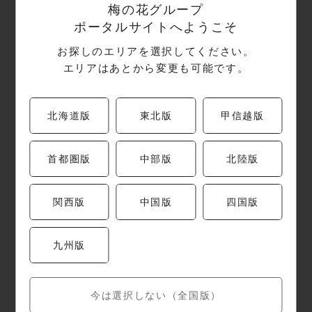
梅の花グループ
東京都
墨田区押上1-1-2
ポータルサイトへようこそ
東京ソラマチ31階イーストヤード11番地
お探しのエリアを選択してください。
エリアはあとから変更も可能です。
電話番号
03-6658-8130
北海道版
東北版
甲信越版
営業時間
首都圏版
中部版
北陸版
11:00～16:00（15:00オーダーストップ)17:00～
23:00（21:00フードオーダーストップ、22:00ド
関西版
中国版
四国版
リンクオーダーストップ）
九州版
定休日
東京ソラマチ営業スケジュールによる
今は選択しない（全国版）