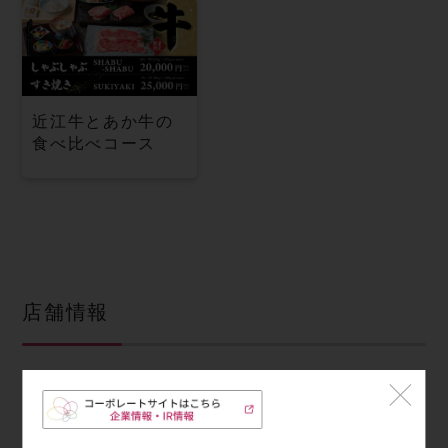
近江牛とあか牛の
食べ比べコース
店舗情報
住所
〒131-0045