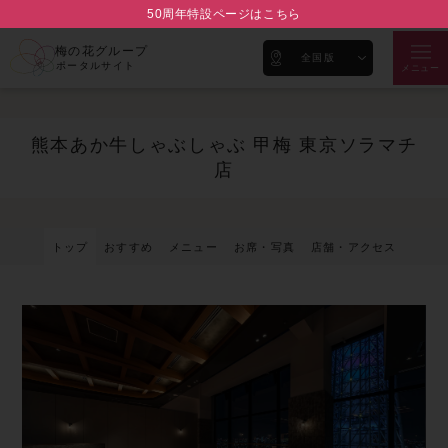
50周年特設ページはこちら
梅の花グループ
全国版
ポータルサイト
メニュー
熊本あか牛しゃぶしゃぶ 甲梅 東京ソラマチ
店
トップ
おすすめ
メニュー
お席・写真
店舗・アクセス