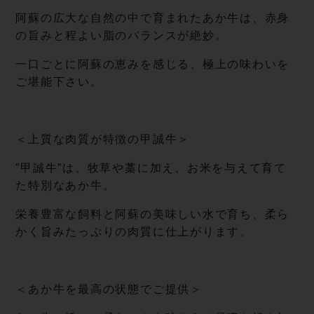
阿蘇の広大な自然の中で育まれたあか牛は、赤身
の旨みと程よい脂のバランスが絶妙。
一口ごとに阿蘇の恵みを感じる、極上の味わいを
ご堪能下さい。
＜上質な肉質が特徴の甲誠牛＞
”甲誠牛”は、牧草や藁に加え、お米を与えて育て
た特別なあか牛。
栄養豊富な飼料と阿蘇の美味しい水で育ち、柔ら
かく旨みたっぷりの肉質に仕上がります。
＜あか牛を最高の状態でご提供＞