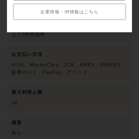
駐車場
企業情報・IR情報はこちら
有料 東京スカイツリータウン駐車場：店舗でのお
買い上げ額合計3000円税込み以上で1時間無料、
5000円税込み以上で2時間無料、7000円税込み以
上で3時間無料
お支払い方法
VISA、MasterCard、JCB、AMEX、DINERS、
銀聯カード、PayPay、アリペイ
最大利用人数
56
個室
有り