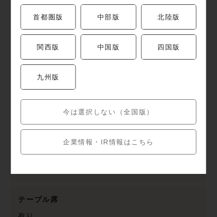
※無料（平日2時間以内・土日祝日1時間以内 他
お買い上げ金額による）
首都圏版
中部版
北陸版
お支払い方法
関西版
中国版
四国版
VISA、MasterCard、JCB、AMEX、DINERS、
銀聯カード、PayPay、アリペイ
九州版
最大利用人数
今は選択しない（全国版）
43名様
企業情報・IR情報はこちら
個室
無し
テーブル席
有り