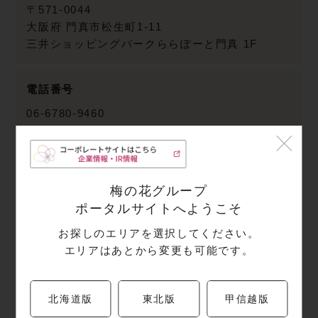
〒571-0044
大阪府
門真市松生町1-11
三井ショッピングパークららぽーと門真 1F
電話番号
06-6780-9460
営業時間
11:00～22:00(L.O.21:00)
梅の花グループ
ポータルサイトへようこそ
定休日
お探しのエリアを選択してください。
エリアはあとから変更も可能です。
年中無休
駐車場
北海道版
東北版
甲信越版