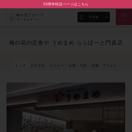
50周年特設ページはこちら
梅の花グループ
全国版
ポータルサイト
メニュー
梅の花の定食や うめまめ ららぽーと門真店
トップ
おすすめ
メニュー
お席・写真
店舗・アクセス