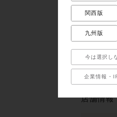
関西版
九州版
今日はちょ
杯。
今は選択し
企業情報・I
店舗情報