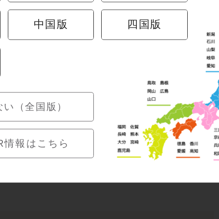
中国版
四国版
っと、粋に一
🎐【すし半粋 玉造店】
み限定企画 開催中！
ない（全国版）
R情報はこちら