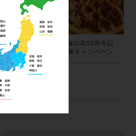
夏休
【すし半】梅の花50周年記
念！50％増量キャンペーン