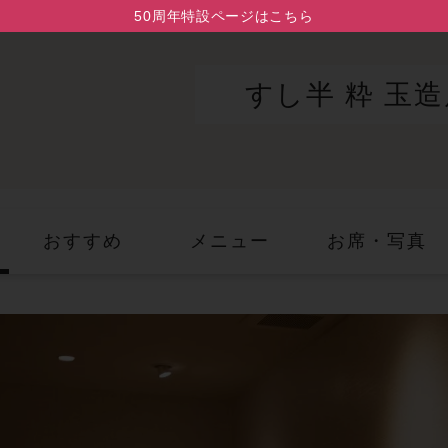
50周年特設ページはこちら
すし半 粋 玉造
おすすめ
メニュー
お席・写真