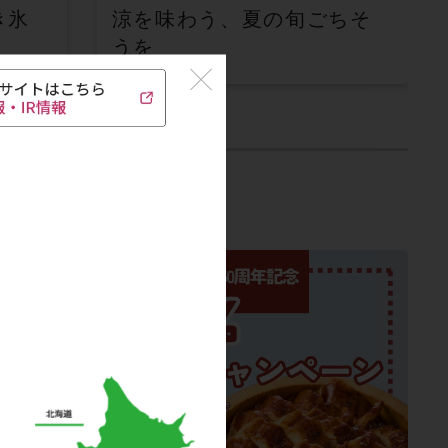
き氷
涼を味わう、夏の旬ごちそ
うを