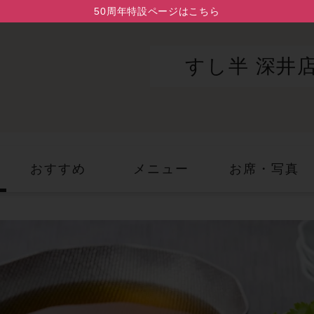
50周年特設ページはこちら
すし半 深井
おすすめ
メニュー
お席・写真