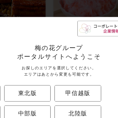
褒美に、この季
【夏限定】ふわふわか
のごちそう。
販売中
信州深層天然水の氷を使用🍧
梅の花グループ
ポータルサイトへようこそ
お探しのエリアを選択してください。
エリアはあとから変更も可能です。
キャンペーン
東北版
甲信越版
中部版
北陸版