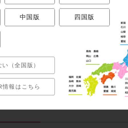
中国版
四国版
ない（全国版）
定企画 開催中！
【すし半】梅の花50周
念！50％増量キャンペ
R情報はこちら