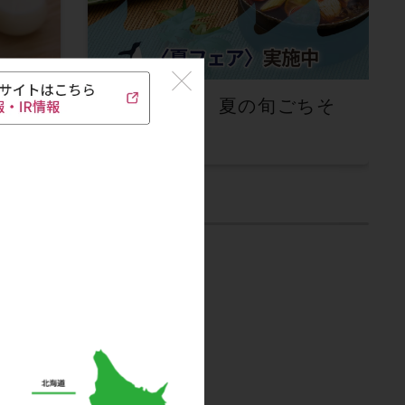
き氷
涼を味わう、夏の旬ごちそ
うを