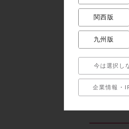
関西版
九州版
今は選択し
🎐夏休み限
企業情報・I