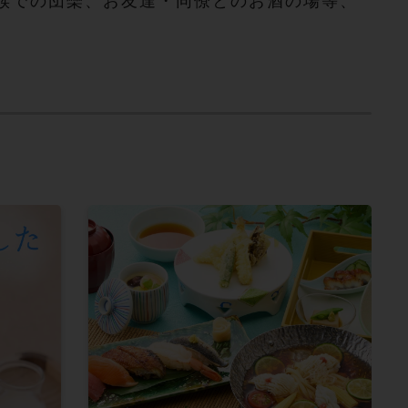
族での団欒、お友達・同僚とのお酒の場等、