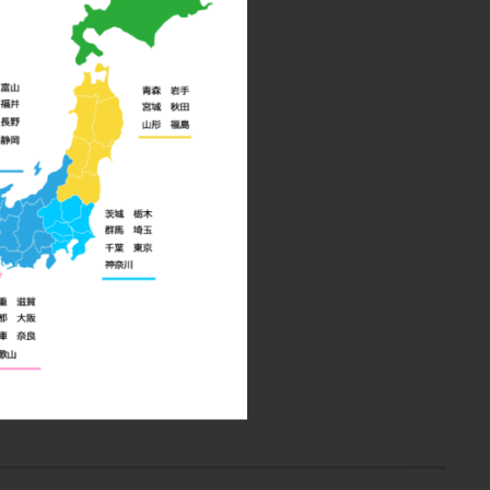
年記
ーン