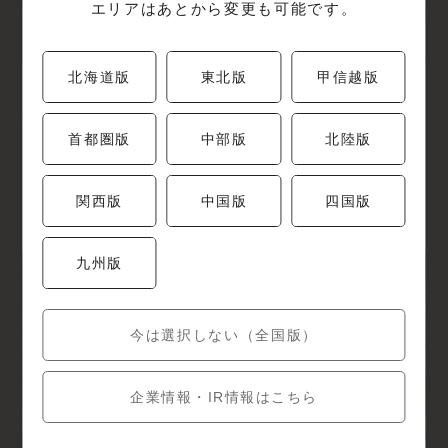
エリアはあとから変更も可能です。
北海道版
東北版
甲信越版
弁当
惣菜
甘味
首都圏版
中部版
北陸版
梅の花テイクアウトショップ
東京ソラマチ店
東京都墨田区押上1-1-2東京スカイツリ
関西版
中国版
四国版
ータウン・ソラマチ2F
九州版
今は選択しない（全国版）
企業情報・IR情報はこちら