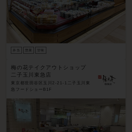
弁当
惣菜
甘味
梅の花テイクアウトショップ
二子玉川東急店
東京都世田谷区玉川2-21-1二子玉川東
急フードショーB1F