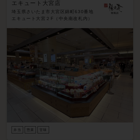
エキュート大宮店
埼玉県さいたま市大宮区錦町630番地
エキュート大宮２F（中央南改札内）
弁当
惣菜
甘味