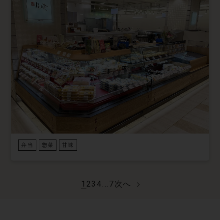
弁当
惣菜
甘味
1
2
3
4
...
7
次へ