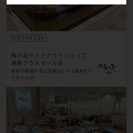
弁当
惣菜
甘味
梅の花テイクアウトショップ
湘南テラスモール店
神奈川県藤沢市辻堂神台1-3-1湘南テラ
スモール1F