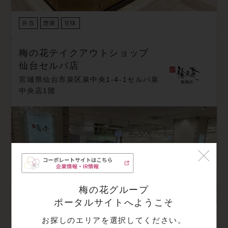
弁当
惣菜
甘味
梅の花テイクアウトショップ
仙台セルバ店
宮城県仙台市泉区泉中央1-4-1セルバ泉
中央店1階
梅の花グループ
ポータルサイトへようこそ
お探しのエリアを選択してください。