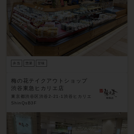
弁当
惣菜
甘味
梅の花テイクアウトショップ
渋谷東急ヒカリエ店
東京都渋谷区渋谷2-21-1渋谷ヒカリエ
ShinQsB3F