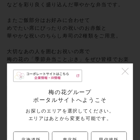
などを彩り良く盛り込んだ華やかな弁当です。
またご飯部分はお好みに合わせて
めでたい席にぴったりの祝いのお赤飯と
華やかな祝いのちらし寿司の2種類をご用意。
大切なあの人を囲むお祝いの席で
梅の花の「季節弁当ことぶき」をぜひ皆様でお楽
しみくださいませ。
※店舗により取り扱いのない場合がございます。
□販売期間
梅の花グループ
2026年9月19日（土）より9月21日（月・祝）
ポータルサイトへようこそ
□商品名
お探しのエリアを選択してください。
季節弁当ことぶき（赤飯）
エリアはあとから変更も可能です。
季節弁当ことぶき（ちらし寿司）
□商品価格
北海道版
東北版
甲信越版