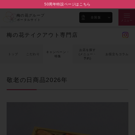
50周年特設ページはこちら
梅の花グループ
全国版
ポータルサイト
メニュー
梅の花テイクアウト専門店
お店を探す
キャンペーン・
トップ
こだわり
(メニュー・
お役立ちコラム
特集
予約)
敬老の日商品2026年