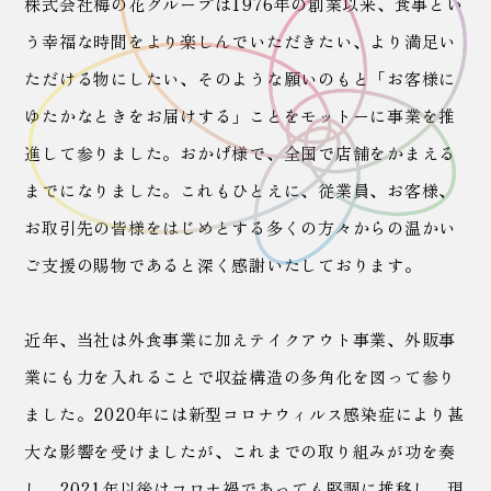
株式会社梅の花グループは1976年の創業以来、食事とい
う幸福な時間をより楽しんでいただきたい、
より満足い
ただける物にしたい、そのような願いのもと「お客様に
ゆたかなときをお届けする」ことを
モットーに事業を推
進して参りました。
おかげ様で、全国で店舗をかまえる
までになりました。
これもひとえに、従業員、お客様、
お取引先の皆様をはじめとする多くの方々からの
温かい
ご支援の賜物であると深く感謝いたしております。
近年、当社は外食事業に加えテイクアウト事業、外販事
業にも力を入れることで収益構造の多角化を図って参り
ました。
2020年には新型コロナウィルス感染症により甚
大な影響を受けましたが、これまでの取り組みが功を奏
し、
2021年以後はコロナ禍であっても堅調に推移し、現