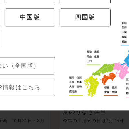
ン・特集
中国版
四国版
ない（全国版）
R情報はこちら
夏のうなぎ弁当
企画 ７月21日～8月
今年の土用丑の日は7月26日