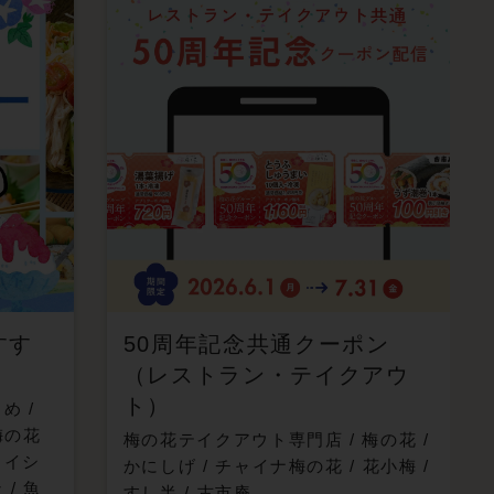
すす
50周年記念共通クーポン
（レストラン・テイクアウ
ト）
まめ
/
梅の花
梅の花テイクアウト専門店
/
梅の花
/
メイシ
かにしげ
/
チャイナ梅の花
/
花小梅
/
ン
/
魚
すし半
/
古市庵