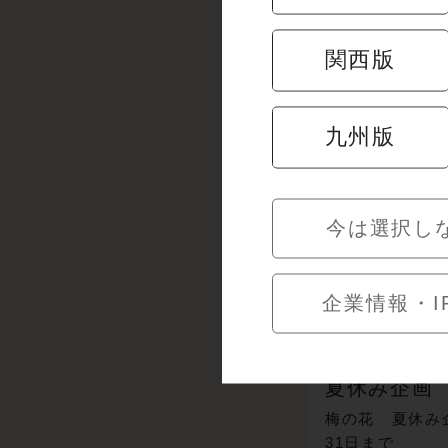
キャンペー
関西版
九州版
今は選択し
企業情報・I
夏休み企画
梅の花 夏休み
31日まで