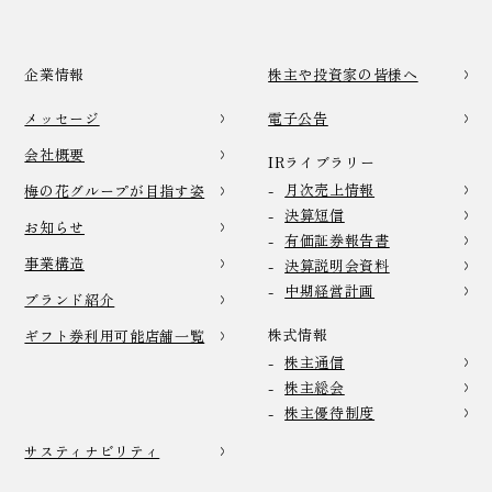
企業情報
株主や投資家の皆様へ
メッセージ
電子公告
会社概要
IRライブラリー
月次売上情報
梅の花グループが目指す姿
決算短信
お知らせ
有価証券報告書
事業構造
決算説明会資料
中期経営計画
ブランド紹介
株式情報
ギフト券利用可能店舗一覧
株主通信
株主総会
株主優待制度
サスティナビリティ