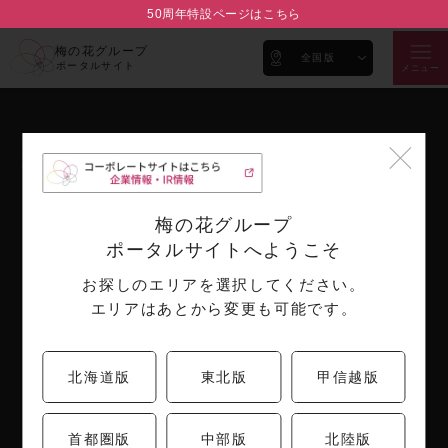
50周年特設ページはこちら
梅の花グループ
全国版
ポータルサイト
メニュー
梅の花ブランド
企業情報
ブランド紹介
代表メッセージ
梅の花グループ
会社概要
ポータルサイトへようこそ
沿革
お探しのエリアを選択してください。
取り組み
エリアはあとから変更も可能です。
IR情報
お知らせ
採用情報
決算短信
北海道版
東北版
甲信越版
月次売上情報
公告
首都圏版
中部版
北陸版