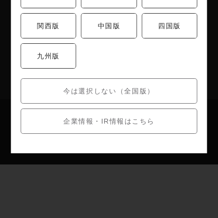
株主優待制度
関西版
中国版
四国版
店舗検索
九州版
うめのあぷり
今は選択しない（全国版）
お問い合わせ
個人情報保護方針
企業情報・IR情報はこちら
Copyright (c) umenohana All Right Reserved