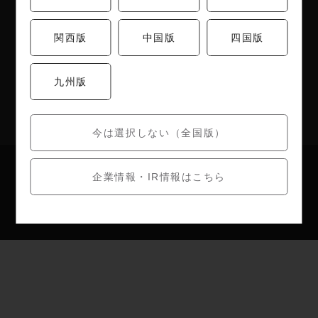
株主優待制度
関西版
中国版
四国版
店舗検索
九州版
うめのあぷり
今は選択しない（全国版）
お問い合わせ
個人情報保護方針
企業情報・IR情報はこちら
Copyright (c) umenohana All Right Reserved