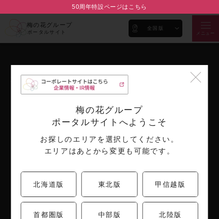
50周年特設ページはこちら
梅の花グループ
全国版
ポータルサイト
メニュー
梅の花ブランド
企業情報
ブランド紹介
代表メッセージ
梅の花グループ
会社概要
ポータルサイトへようこそ
沿革
お探しのエリアを選択してください。
取り組み
エリアはあとから変更も可能です。
IR情報
お知らせ
採用情報
決算短信
北海道版
東北版
甲信越版
月次売上情報
公告
首都圏版
中部版
北陸版