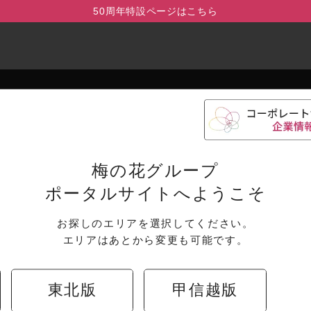
50周年特設ページはこちら
ド
企業情報
IR情報
お知らせ
採用情報
代表メッセージ
決算短信
梅の花グループ
会社概要
月次売上情報
ポータルサイトへようこそ
沿革
公告
取り組み
株主優待制度
お探しのエリアを選択してください。
エリアはあとから変更も可能です。
東北版
甲信越版
店舗検索