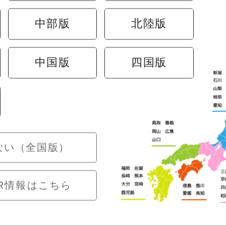
中部版
北陸版
情報保護方針
中国版
四国版
ない（全国版）
R情報はこちら