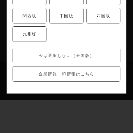
株主優待制度
関西版
中国版
四国版
店舗検索
九州版
うめのあぷり
今は選択しない（全国版）
お問い合わせ
個人情報保護方針
企業情報・IR情報はこちら
Copyright (c) umenohana All Right Reserved