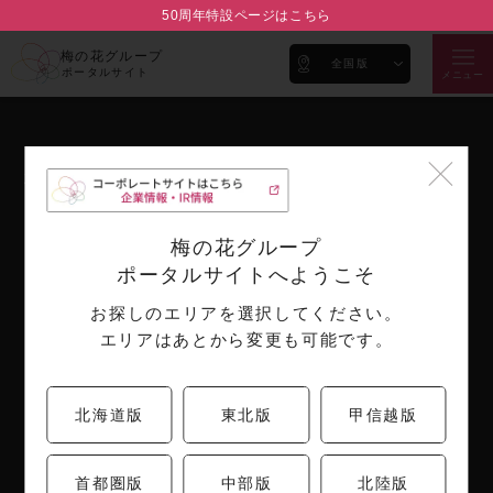
50周年特設ページはこちら
梅の花グループ
全国版
ポータルサイト
メニュー
梅の花ブランド
企業情報
ブランド紹介
代表メッセージ
梅の花グループ
会社概要
ポータルサイトへようこそ
沿革
お探しのエリアを選択してください。
取り組み
エリアはあとから変更も可能です。
IR情報
お知らせ
採用情報
決算短信
北海道版
東北版
甲信越版
月次売上情報
公告
首都圏版
中部版
北陸版