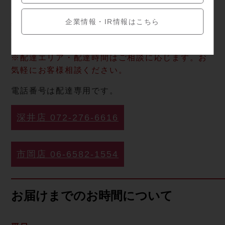
企業情報・IR情報はこちら
年中無休・配達時間：11:00〜14:00／17:00〜
21:00
※配達エリア・配達時間はご相談に応じます。お
気軽にお客様相談ください。
電話番号は配達専用です。
深井店 072-276-6616
市岡店 06-6582-1554
お届けまでのお時間について