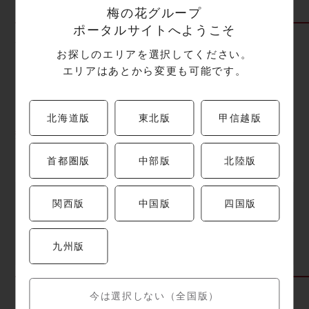
梅の花グループ
ポータルサイトへようこそ
注文方法
お探しのエリアを選択してください。
エリアはあとから変更も可能です。
ご予約がおすすめです！
お電話番号 ⇒ お名前 ⇒ ご住所 ⇒ 注文商品 ⇒ 個
北海道版
東北版
甲信越版
数 ⇒ 配達日時
首都圏版
中部版
北陸版
ご注文は、上記の手順でお申し付けください。
※メニュー・価格は予告なく変更となる場合が
関西版
中国版
四国版
ございます。
※店舗・季節により、写真と内容・器が異なる
九州版
場合がございます。
配達店舗
今は選択しない（全国版）