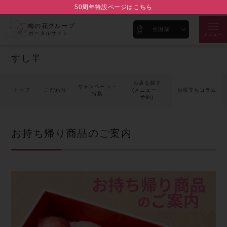
50周年特設ページはこちら
梅の花グループ
全国版
ポータルサイト
メニュー
すし半
お店を探す
キャンペーン・
トップ
こだわり
(メニュー・
お役立ちコラム
特集
予約)
お持ち帰り商品のご案内