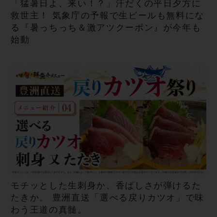
「猛暑日よ、来い！？」汗だくの平日夕方に
救世主！ 気象庁の予報で生ビールも無料にな
る『暑っちっち＆激アツクーポン』が今年も
始動
モチッとした生刺身か、香ばしさが弾けるた
たきか。 豊洲直送「選べる戻りカツオ」で味
わう王道の真髄。