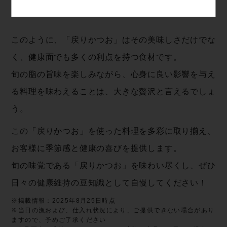
～季節感と健康の両立を 楽 し む ～
このように、「戻りかつお」はその美味しさだけでな
く、健康面でも多くの利点を持つ食材です。
旬の脂の旨味を楽しみながら、心身に良い影響を与え
る料理を味わえることは、大きな贅沢と言えるでしょ
う。
この「戻りかつお」を使った料理を多彩に取り揃え、
お客様に季節感と健康の喜びを提供します。
旬の味覚である「戻りかつお」を味わい尽くし、ぜひ
日々の健康維持の豆知識として自慢してください！
※掲載情報：2025年8月25日時点
※当日の漁および、仕入れ状況により、ご提供できない場合があり
ますので、予めご了承ください