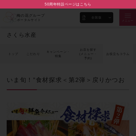
50周年特設ページはこちら
梅の花グループ
全国版
ポータルサイト
メニュー
さくら水産
お店を探す
キャンペーン・
トップ
こだわり
(メニュー・
お役立ちコラム
特集
予約)
いま旬！”食材探求＜第2弾＞戻りかつお