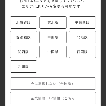
お探しのエリアを選択してください。
エリアはあとから変更も可能です。
～タンパク質の豊富さとそ の 活 用 ～
北海道版
東北版
甲信越版
「戻りかつお」は高タンパクでありながら低カロリー
という、ダイエット中の方にも嬉しい食材です。
首都圏版
中部版
北陸版
質の良いタンパク質は、筋肉の生成や代謝の向上に役
立ちます。
関西版
中国版
四国版
また、タンパク質の摂取は満腹感を持続させるため、
食べ過ぎを防ぎたい方にぴったりです。
九州版
たとえば、居酒屋メニューの「戻りかつお刺身」や
今は選択しない（全国版）
「戻り鰹カツ」は、タンパク質を美味しく摂取する絶
好の選択肢です。
企業情報・IR情報はこちら