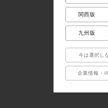
関西版
タコと豆腐
やわらかく
九州版
に調和し、
今は選択し
企業情報・I