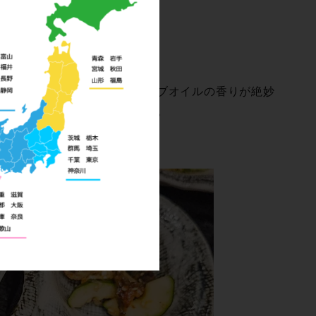
せました。柑橘の酸味とオリーブオイルの香りが絶妙
と満足感のある前 菜 で す 。