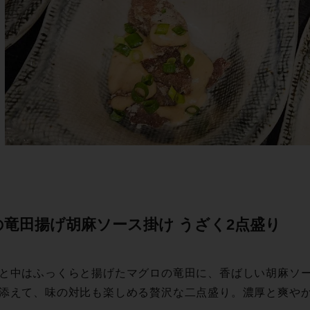
竜田揚げ胡麻ソース掛け うざく 2 点 盛 り
と中はふっくらと揚げたマグロの竜田に、香ばしい胡麻ソ
添えて、味の対比も楽しめる贅沢な二点盛り。濃厚と爽やか、二