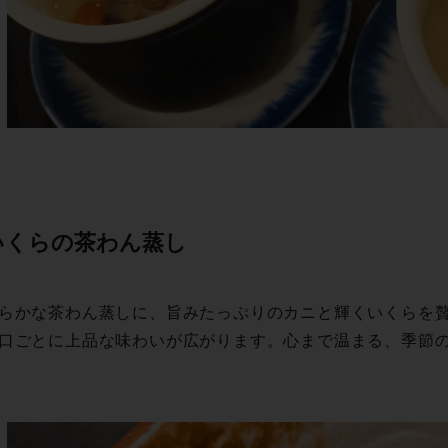
らの茶 わ ん 蒸 し
らかな茶わん蒸しに、旨みたっぷりのカニと輝くいくらを
口ごとに上品な味わいが広がります。心まで温まる、季節の逸 品