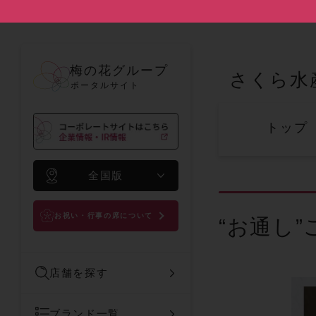
梅の花グループ
さくら水
ポータルサイト
トップ
全国版
お祝い・行事の席について
“お通し”ご
店舗を探す
ブランド一覧