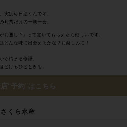
、実は毎日違うんです。
の時間だけの一期一会。
がお通し!?」って驚いてもらえたら嬉しいです。
はどんな味に出会えるかな？お楽しみに！
から始まる物語。
ほどけるひとときを。
店“予約” は こ ち ら
さ く ら 水 産