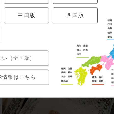
中国版
四国版
 の マ リ ネ
仕上げたタコと、なめらかな豆腐を爽やかなマリネで合わ
さっぱりとした口当たりに。軽やかでヘルシーながら、しっかり
ない（全国版）
R情報はこちら