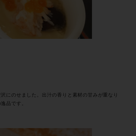
贅沢にのせました。出汁の香りと素材の甘みが重なり
 で す 。