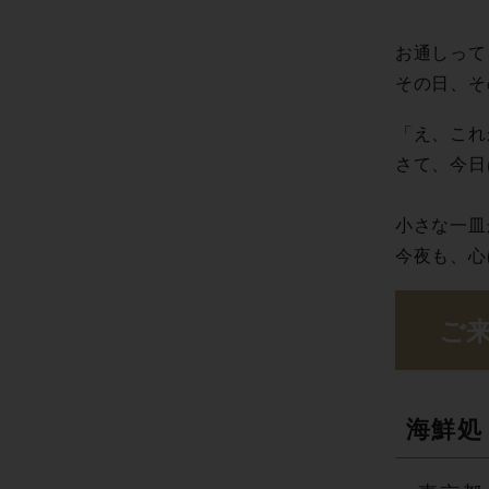
お通しって
その日、そ
「え、これ
さて、今日
小さな一皿
今夜も、心
ご来
海鮮処 