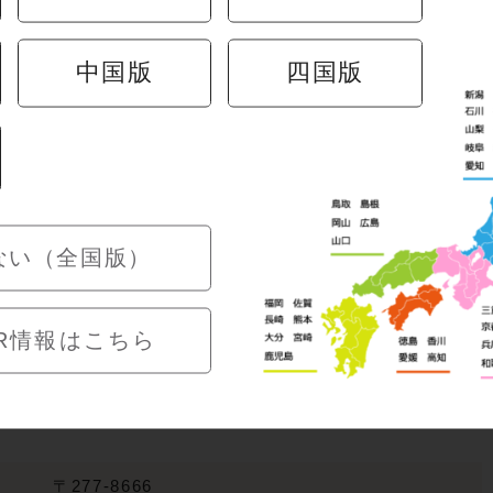
中国版
四国版
026年メニュー
古市庵スタンプカード
商品＞
＆実施店舗一覧
 販売のお知らせ
ない（全国版）
R情報はこちら
〒277-8666