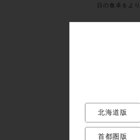
日の食卓をよ
開催中の
北海道版
首都圏版