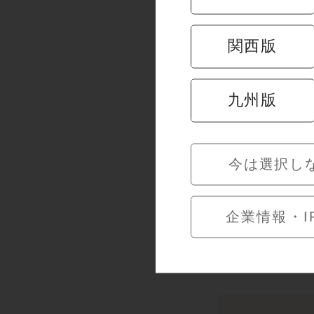
関西版
期間限定＜2
コンテスト
九州版
7/15～8/11
今は選択し
企業情報・I
店舗情報