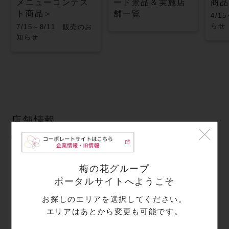
メニューコンテス
ード景品＆実施店
商品
ト商品＞
舗一覧
4/1
らせ
7/15～8/11 販売のお
知らせ
店舗情報
梅の花グループ
住所
ポータルサイトへようこそ
〒233-8556
お探しのエリアを選択してください。
神奈川県
横浜市港南区上大岡西1-6-1
エリアはあとから変更も可能です。
京急百貨店上大岡店1F