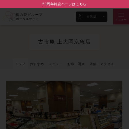
50周年特設ページはこちら
梅の花グループ
全国版
ポータルサイト
メニュー
古市庵 上大岡京急店
トップ
おすすめ
メニュー
お席・写真
店舗・アクセス