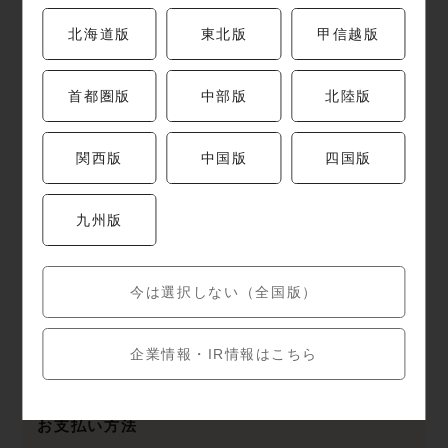
電話番号
北海道版
東北版
甲信越版
045-848-7429
首都圏版
中部版
北陸版
営業時間
関西版
中国版
四国版
施設に準ずる
九州版
定休日
施設に準ずる
今は選択しない（全国版）
駐車場
企業情報・IR情報はこちら
施設・近隣の駐車場をご利用ください。
お支払い方法