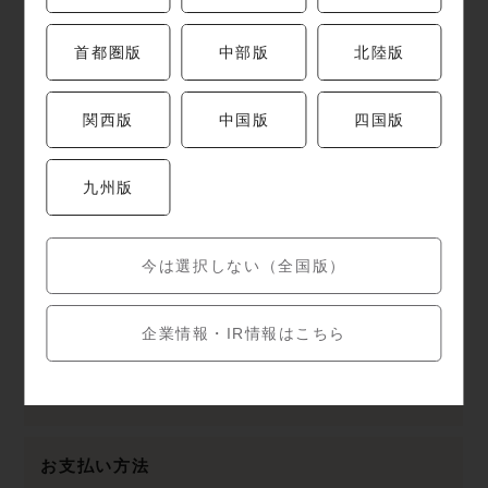
電話番号
首都圏版
中部版
北陸版
029-232-8997
関西版
中国版
四国版
営業時間
施設に準じる
九州版
定休日
今は選択しない（全国版）
施設に準じる
企業情報・IR情報はこちら
駐車場
有料
お支払い方法