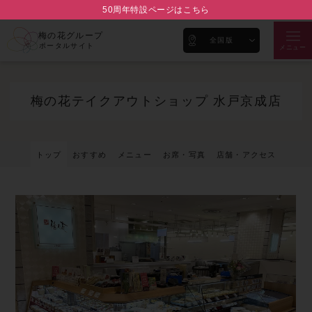
50周年特設ページはこちら
梅の花グループ
全国版
ポータルサイト
メニュー
梅の花テイクアウトショップ 水戸京成店
トップ
おすすめ
メニュー
お席・写真
店舗・アクセス