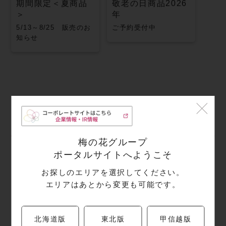
期間限定＜夏商品
敬老の日商品2026
＞
年
5/13～8/25 販売のお
ご予約受付中
知らせ
店舗情報
梅の花グループ
ポータルサイトへようこそ
住所
お探しのエリアを選択してください。
エリアはあとから変更も可能です。
〒310-0026
茨城県
水戸市泉町1-6-1
京成百貨店水戸店B1
北海道版
東北版
甲信越版