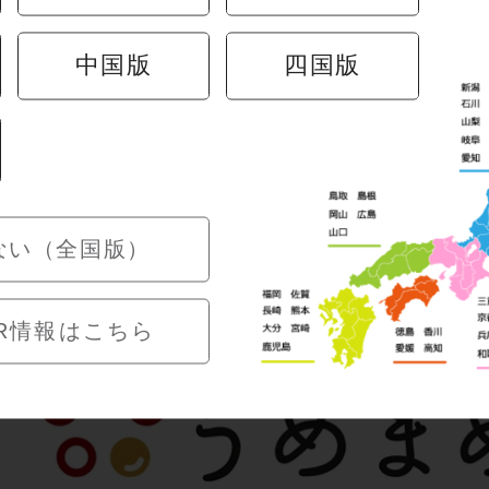
中国版
四国版
ない（全国版）
R情報はこちら