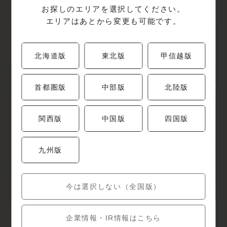
お探しのエリアを選択してください。
検索結果: 1件
エリアはあとから変更も可能です。
湯葉と豆腐の店 梅の花 奈良店
奈良県奈良市ニ名1-2378
北海道版
東北版
甲信越版
首都圏版
中部版
北陸版
関西版
中国版
四国版
九州版
今は選択しない（全国版）
WEB予約可
カード支払可
コースあり
企業情報・IR情報はこちら