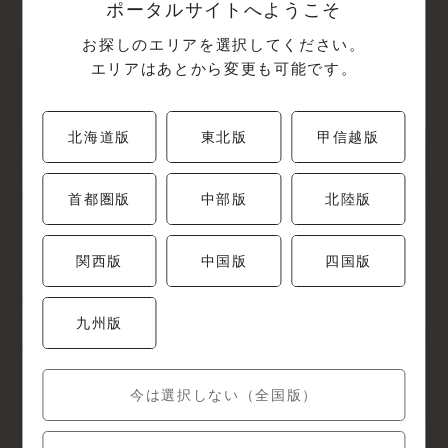
ポータルサイトへようこそ
検索結果: 1件
お探しのエリアを選択してください。
エリアはあとから変更も可能です。
湯葉と豆腐の店 梅の花 新潟店
新潟県新潟市中央区堀之内南1-33-13
北海道版
東北版
甲信越版
首都圏版
中部版
北陸版
関西版
中国版
四国版
九州版
今は選択しない（全国版）